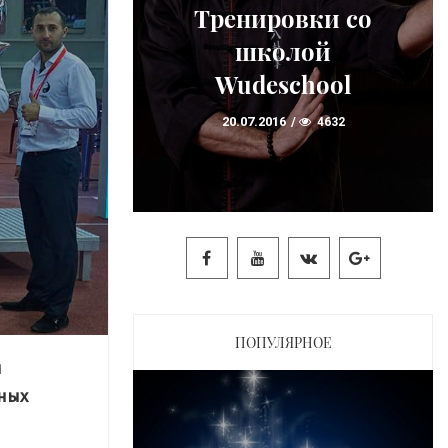
детьми,
вки со
изучение
лой
детского ушу со
chool
школой
4632
Wudeschool
20.07.2016
7133
ПОПУЛЯРНОЕ
ы
ных