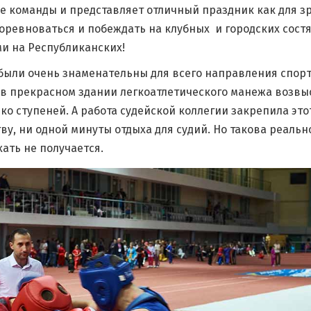
е команды и представляет отличный праздник как для з
 соревноваться и побеждать на клубных и городских сост
ми на Республиканских!
 были очень знаменательны для всего направления спор
 в прекрасном здании легкоатлетического манежа возвы
о ступеней. А работа судейской коллегии закрепила этот
ву, ни одной минуты отдыха для судий. Но такова реальн
ать не получается.