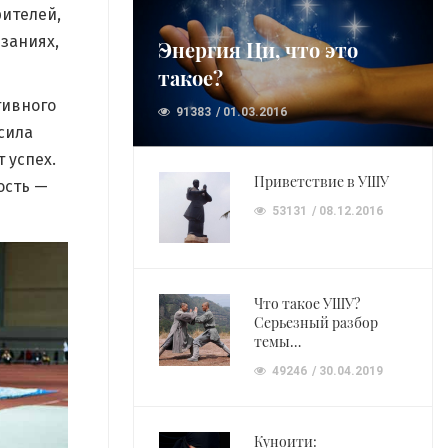
рителей,
язаниях,
Энергия Ци, что это
такое?
тивного
91383
01.03.2016
сила
 успех.
Приветствие в УШУ
ость —
53131
08.12.2016
Что такое УШУ?
Серьезный разбор
темы…
49246
30.04.2019
Куноити: