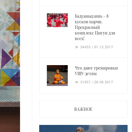
Бадуаньцзинь – 8
кусков парчи.
Прекрасный
комплекс Цигун для
всех!
34453
01.12.2017
Что дают тренировки
УШУ детям
31857
28.08.2017
ВАЖНОЕ