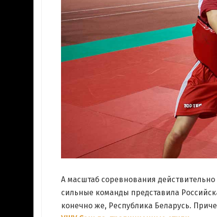
о
боя
la
о
А масштаб соревнования действительно в
сильные команды представила Российска
конечно же, Республика Беларусь. Приче