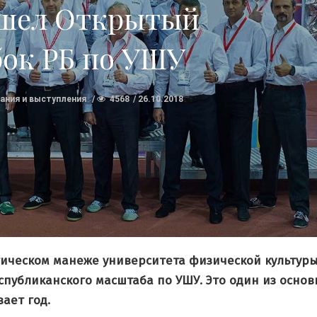
шел Открытый
Трениро
На тренировке
шко
по Багуачжан
бок РБ по УШУ
Wudes
31.01.2017
6433
20.07.2016
ания и выступления
4568
26.10.2018
етическом манеже университета физической культур
публиканского масштаба по УШУ. Это один из основ
ает год.