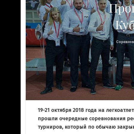
детьми,
21.04.2019
Про
38031
вки со
изучение
лой
детского ушу со
Ку
chool
школой
4632
Wudeschool
Соревнов
Г-
20.07.2016
7133
ШУ.
ра
The
 о
19-21 октября 2018 года на легкоатл
прошли очередные соревнования рес
УШУ
турниров, который по обычаю закрыв