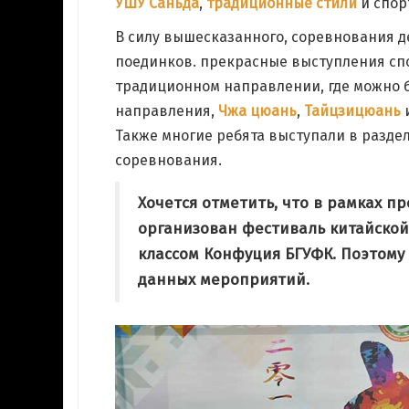
УШУ Саньда
,
традиционные стили
и спор
В силу вышесказанного, соревнования д
поединков. прекрасные выступления сп
традиционном направлении, где можно б
направления,
Чжа цюань
,
Тайцзицюань
и
Также многие ребята выступали в разде
–
соревнования.
Хочется отметить, что в рамках п
организован фестиваль китайской
классом Конфуция БГУФК. Поэтому
ь.
данных мероприятий.
го