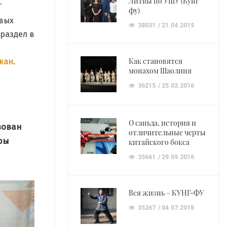
Литвы по УШУ (Кунг
.
фу)
ивых
38031
21.04.2019
раздел в
Как становятся
жан
.
монахом Шаолиня
36215
25.02.2016
О саньда, история и
зован
отличительные черты
ры
китайского бокса
35661
29.09.2016
Вся жизнь – КУНГ-ФУ
35267
04.07.2018