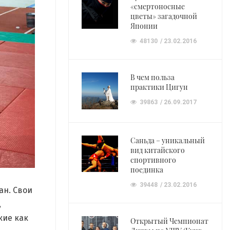
«смертоносные
цветы» загадочной
Японии
48130
23.02.2016
В чем польза
практики Цигун
39863
26.09.2017
Саньда – уникальный
вид китайского
спортивного
поединка
39448
23.02.2016
ан. Свои
,
кие как
Открытый Чемпионат