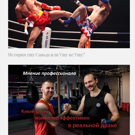
История ушу Саньда или Ушу не Ушу?