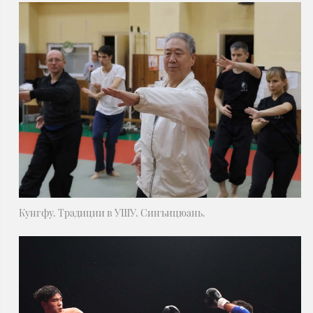
Кунгфу. Традиции в УШУ. Синъицюань.