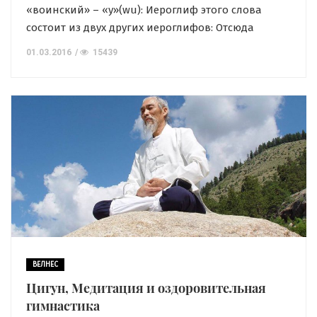
«воинский» – «у»(wu): Иероглиф этого слова
состоит из двух других иероглифов: Отсюда
понятно, что первоначально смысл китайских
01.03.2016
15439
боевых искусств заключался в том,
чтобы «остановить или прекратить
использование оружия». Иероглиф «шу» (shù) –
техника, мастерство. Ушу – это «воинское
искусство», при помощи которого можно
остановить бой. Это означает, что китайские
боевые искусства были […]
ВЕЛНЕС
Цигун, Медитация и оздоровительная
гимнастика