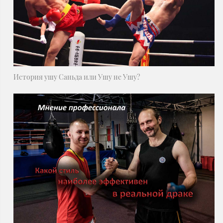
История ушу Саньда или Ушу не Ушу?