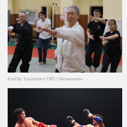
Кунгфу. Традиции в УШУ. Синъицюань.