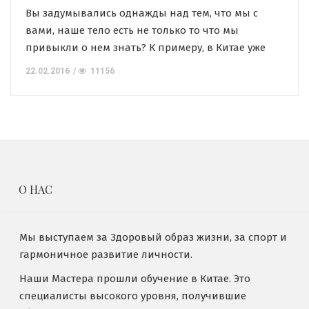
Вы задумывались однажды над тем, что мы с
вами, наше тело есть не только то что мы
привыкли о нем знать? К примеру, в Китае уже
тысячи лет назад были созданы системы
22.02.2016
11156
самолечения и восстановления организма.
Некоторые системы не требуют особых усилий и
специальных условий для их применения.
Выполняя специальные комплексы упражнений
невозможно принести себе […]
О НАС
Мы выступаем за Здоровый образ жизни, за спорт и
гармоничное развитие личности.
Наши Мастера прошли обучение в Китае. Это
специалисты высокого уровня, получившие