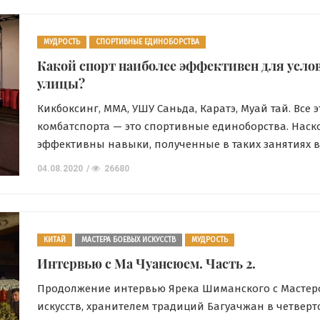
[…]
МУДРОСТЬ
СПОРТИВНЫЕ ЕДИНОБОРСТВА
Какой спорт наиболее эффективен для усло
улицы?
Кикбоксинг, ММА, УШУ Саньда, Каратэ, Муай тай. Все 
комбатспорта — это спортивные единоборства. Наск
эффективны навыки, полученные в таких занятиях 
условиях. И какой спорт наиболее эффективен в ули
04.08.2020
26680
Об этом в беседе с профессиональным спортсменом,
многократным чемпионом Беларуси, призером Евр
Коротышом. Сегодня речь пойдет у нас о вопросе […]
КИТАЙ
МАСТЕРА БОЕВЫХ ИСКУССТВ
МУДРОСТЬ
Интервью с Ма Чуансюем. Часть 2.
Продолжение интервью Ярека Шиманского с Мастер
искусств, хранителем традиций Багуачжан в четверт