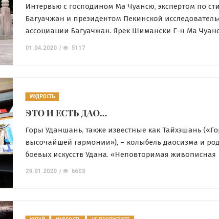
Интервью с господином Ма Чуансю, экспертом по с
Багуачжан и президентом Пекинской исследователь
ассоциации Багуачжан. Ярек Шимански Г-н Ма Чуан
в 1933 году в округе Бойе провинции Хэбэй в семье 
01.04.2020
5117
традициями боевых искусств. В возрасте девяти лет е
познакомил его с искусством Шаолиньского кулака. В
семья Ма Чуансю […]
МУДРОСТЬ
ЭТО И ЕСТЬ ДАО…
Горы Уданшань, также известные как Тайхэшань («Г
высочайшей гармонии»), – колыбель даосизма и ро
боевых искусств Удана. «Неповторимая живописная 
первая в Поднебесной гора небожителей», Уданшань
29.01.2020
6603
своим великолепным природным ландшафтом, ма
древним архитектурным комплексом, своей даосско
культурой, которая восходит к незапамятным времен
глубокими и многогранными уданскими боевыми ис