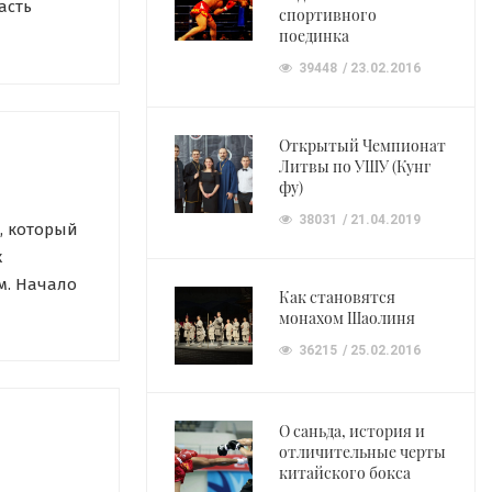
асть
спортивного
 Некоторые
поединка
39448
23.02.2016
 этом?
ении по
Открытый Чемпионат
Литвы по УШУ (Кунг
фу)
38031
21.04.2019
, который
х
м. Начало
Как становятся
Господин
монахом Шаолиня
ств в
36215
25.02.2016
либо
О саньда, история и
отличительные черты
китайского бокса