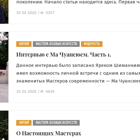
поколении. Начало статьи находится здесь. Первая ч
интервью находится здесь. Часть 2. Ярек Шимански:
29.04.2020
5257
люди говорят, что Багуачжан не такой мягкий, как
Тайцзицюань, его мягкость другая. Что вы думаете об
Нужно ли быть полностью расслабленным при хожд
кругу? Ма […]
КИТАЙ
МАСТЕРА БОЕВЫХ ИСКУССТВ
МУДРОСТЬ
Интервью с Ма Чуансюем. Часть 1.
Данное интервью было записано Яреком Шиманким
имел возможность личной встречи с одним из самы
знаменитых Мастеров современности — Ма Чуансюе
статьи читайте здесь Итак, начнем: Ярек Шимански: 
23.04.2020
6634
Ма, Вы очень хорошо известны в кругах боевых искус
Пекине, но Вас невозможно увидеть во время каких-
соревнований по Багуачжан или встреч здесь … […]
КИТАЙ
МАСТЕРА БОЕВЫХ ИСКУССТВ
О Настоящих Мастерах