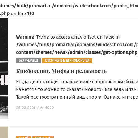
olumes/bulk/promartial/domains/wudeschool.com/public_htm
.php
on line
110
ТРЕНИРОВКИ В КЛУБЕ
ФОТООТЧЕТЫ
Занятия с
Warning
: Trying to access array offset on false in
ТРЕНИРОВКИ 
детьми,
/volumes/bulk/promartial/domains/wudeschool.com/
ФОТООТЧ
content/themes/newsx/admin/classes/get-options.php
изучение
На трен
БЕЗ РУБРИКИ
СПОРТИВНЫЕ ЕДИНОБОРСТВА
детского ушу со
по Багу
Кикбоксинг. Мифы и релаьность
школой
31.01.2017
Когда дело заходит о таком виде спорта как кикбокси
Wudeschool
кажется что можно то сказать нового? Все ведь и так
Такой распространенный вид спорта. Однако интер
20.07.2016
7133
явление — если мы начнем хоть немного погружатьс
28.02.2021
4009
историю, совсем ведь недалекую, то с удивлением о
что, оказывется, есть несколько версий появления
кикбоксинга… Ну только представьте себе, что […]