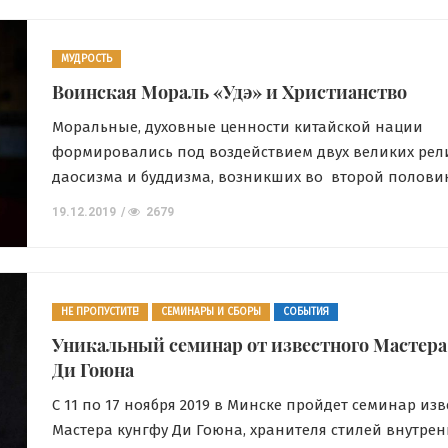
концу. Поэтому, наша задача раскрыть подлинную с
традиционных […]
МУДРОСТЬ
Воинская Мораль «Удэ» и Христианство
Моральные, духовные ценности китайской нации
формировались под воздействием двух великих рел
даосизма и буддизма, возникших во второй полови
тысячелетия до н.э. Именно в их среде формировала
19.12.2019
2679
китайская нация. Начиная со второй половины XX в
активно распространяется на планете. Этот процесс
стороной и Европу. В начале XXI века наблюдается 
ускоренного развития […]
НЕ ПРОПУСТИТЕ!
СЕМИНАРЫ И СБОРЫ
СОБЫТИЯ
Уникальный семинар от известного Мастера
Ди Гоюна
С 11 по 17 ноября 2019 в Минске пройдет семинар из
Мастера кунгфу Ди Гоюна, хранителя стилей внутрен