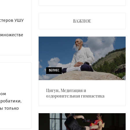
стеров УШУ
ВАЖНОЕ
 множестве
что боевые
ременном
эти […]
ВЕЛНЕС
Цигун, Медитация и
ном
оздоровительная гимнастика
робатики,
ы только
евому
 этим
лачевному