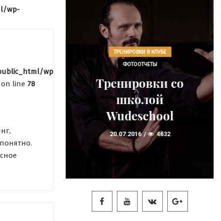
l/wp-
ТРЕНИРОВКИ В КЛУБЕ
В КЛУБЕ
ФОТООТЧЕТЫ
public_html/wp-
ЕТЫ
Тренировки со
on line
78
ировке
школой
ачжан
Wudeschool
6433
нг,
20.07.2016
4632
 понятно.
есное
я в
бнаружим