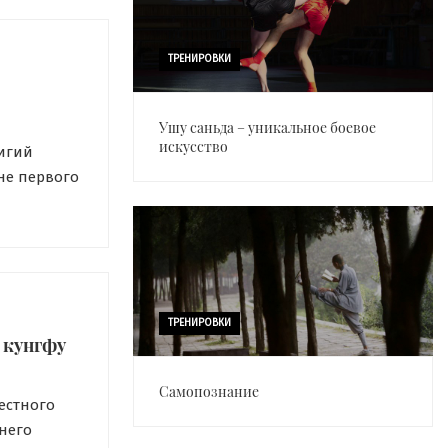
ущность
ТРЕНИРОВКИ
Ушу саньда – уникальное боевое
искусство
игий
не первого
сь
ека, УШУ
 не обошел
тенденция
ТРЕНИРОВКИ
 кунгфу
Самопознание
вестного
него