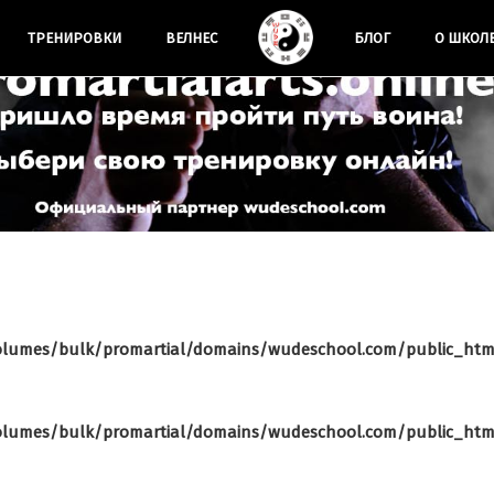
Искусство
ЗДОРОВЬЕ
быть
ТРЕНИРОВКИ
ВЕЛНЕС
БЛОГ
О ШКОЛ
И БОЕВЫЕ
собой,
познать
ИСКУССТВА
свои силу
и обрести
гармонию
в душе
ВЫЕЗДЫ КЛУБА
ФОТООТЧЕТЫ
Здоровый
olumes/bulk/promartial/domains/wudeschool.com/public_htm
отдых с
Wudeschool
olumes/bulk/promartial/domains/wudeschool.com/public_htm
19.07.2016
5174