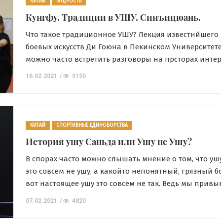
КИТАЙ
МУДРОСТЬ
Кунгфу. Традиции в УШУ. Синъицюань.
Что такое традиционное УШУ? Лекция известнйшего
боевых искусств Ди Гоюна в Пекинском Университете
можно часто встретить разговоры на прсторах интер
китайском ушу. Многие сравнивают его с гимнастик
16.02.2021
5150
тайцзицюань. Также оно популярно в виде спортив
(Таолу). И мало кто понимает что такое традиционое 
Что же такое Традиционный стиль? Что […]
КИТАЙ
СПОРТИВНЫЕ ЕДИНОБОРСТВА
История ушу Саньда или Ушу не Ушу?
В спорах часто можно слышать мнение о том, что уш
это совсем не ушу, а какойто непонятный, грязный б
вот настоящее ушу это совсем не так. Ведь мы привы
фильмам ушу выглядит совершенно по-другому. Но 
07.02.2021
4820
немного отвлечемся от фильмов и просто напросто
окунемся в реальную историю создания такого нап