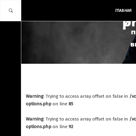
ГЛАВНАЯ
ВЫЕЗДЫ КЛУБА
СОРЕВНОВАНИЯ И
ВЫЕЗДЫ КЛУБА
ВЫСТУПЛЕНИЯ
ФОТООТЧЕТЫ
Открытый
Поездки со
Чемпионат
Warning
: Trying to access array offset on false in
/v
школой
options.php
on line
85
Литвы по
Wudeschool
УШУ (Кунг
Warning
: Trying to access array offset on false in
/v
фу)
19.07.2016
4936
options.php
on line
92