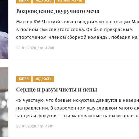
КИТАЙ
МУДРОСТЬ
НЕ ПРОПУСТИТЕ!
В гостях у даосского […]
Возрождение двуручного меча
Мастер Юй Чэнхуэй является одним из настоящих Ма
в полном смысле этого слова. Он был прекрасным
спортсменом, членом сборной команды, победил на
состязаний. Он также является человеком, глубоко
28.01.2020
4288
проникнувшим в суть боевых искусств. «Я чувствую, 
искусства движутся в неверном направлении. В сов
ушу слишком много акробатики, танцев и фокусов — 
КИТАЙ
МУДРОСТЬ
Сердце и разум чисты и ясны
«Я чувствую, что боевые искусства движутся в невер
направлении. В современном ушу слишком много ак
танцев и фокусов — эти маловажные навыки полезн
для представлений. Немногие уделяют внимание бо
23.01.2020
4981
применению. Если боевые искусства продолжат идти
путем, то в конечном итоге эта дорога приведет к п