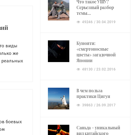
Что такое УШУ?
Серьезный разбор
темы…
49246
30.04.2019
вий
Куноити:
это виды
«смертоносные
олько же
цветы» загадочной
Японии
в реальных
чной драке.
48130
23.02.2016
опы Иваном
В чем польза
практики Цигун
39863
26.09.2017
ов боевых
Саньда – уникальный
ом
вид китайского