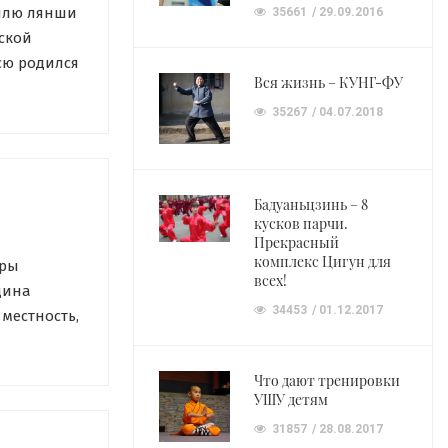
тилю лянши
35661
29.09.2016
ской
сю родился
Вся жизнь – КУНГ-ФУ
с давними
го отец
35267
04.07.2018
 1951 году
Бадуаньцзинь – 8
кусков парчи.
Прекрасный
комплекс Цигун для
оры
всех!
дина
34453
01.12.2017
местность,
 славится
сштабным
Что дают тренировки
й
УШУ детям
ам, а также
31857
28.08.2017
кусствами.