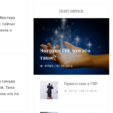
ПОПУЛЯРНОЕ
 Мастера
. Сейчас
ента о
ой или
ных форм
УШУ. Итак.
Энергия Ци, что это
такое?
91383
01.03.2016
у саньда
Приветствие в УШУ
ой. Типа
53131
08.12.2016
кли что по
давайте
 немного
равления