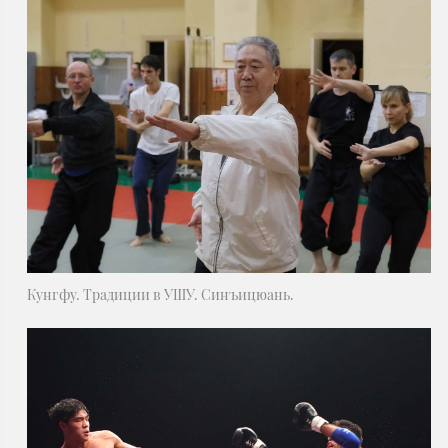
Кунгфу. Традиции в УШУ. Синъицюань.