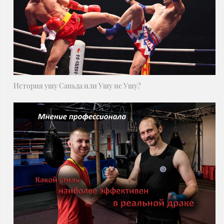
История ушу Саньда или Ушу не Ушу?