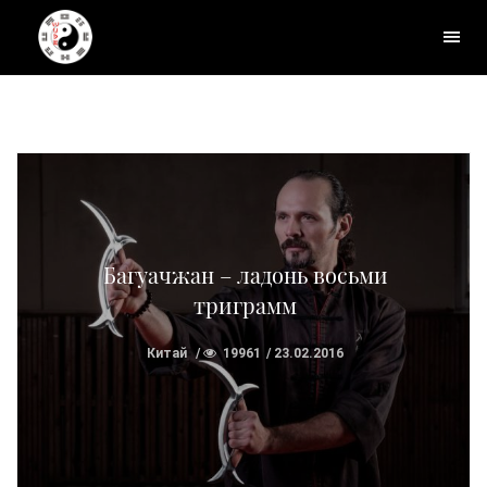
Багуачжан – ладонь восьми
триграмм
Китай
19961
23.02.2016