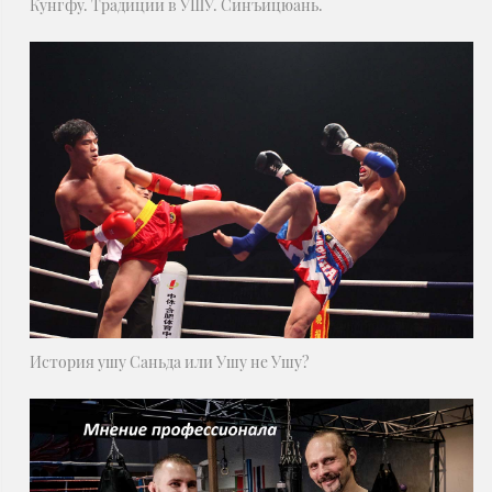
Кунгфу. Традиции в УШУ. Синъицюань.
История ушу Саньда или Ушу не Ушу?