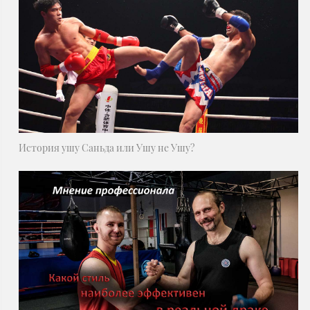
История ушу Саньда или Ушу не Ушу?