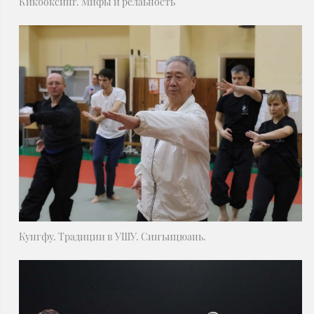
Кикбоксинг. Мифы и релаьность
Кунгфу. Традиции в УШУ. Синъицюань.