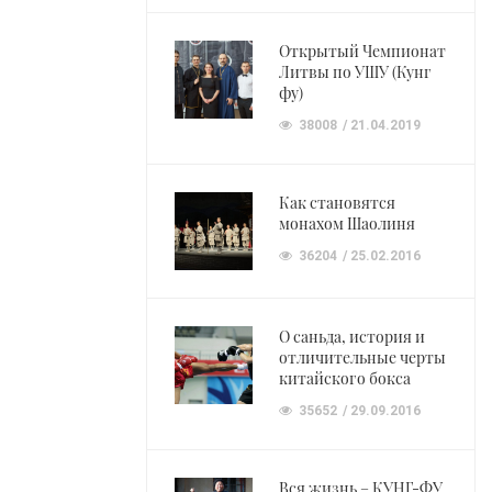
Открытый Чемпионат
Литвы по УШУ (Кунг
фу)
38008
21.04.2019
Как становятся
монахом Шаолиня
36204
25.02.2016
О саньда, история и
отличительные черты
китайского бокса
35652
29.09.2016
Вся жизнь – КУНГ-ФУ