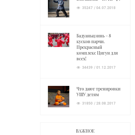
35247
04.07.2018
Бадуаньцзинь – 8
кусков парчи.
Прекрасный
комплекс Цигун для
всех!
34439
01.12.2017
Что дают тренировки
УШУ детям
31850
28.08.2017
ВАЖНОЕ