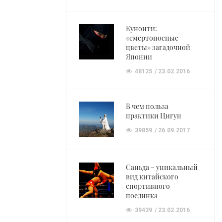
Куноити:
«смертоносные
цветы» загадочной
Японии
48125
23.02.2016
В чем польза
практики Цигун
39859
26.09.2017
Саньда – уникальный
вид китайского
спортивного
поединка
39439
23.02.2016