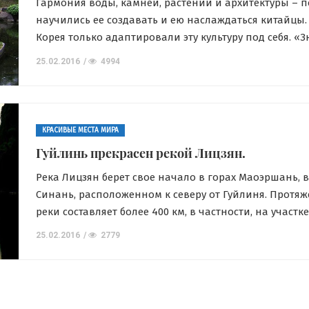
Гармония воды, камней, растений и архитектуры – 
ТРЕНИРОВКИ В КЛУБЕ
Занят
научились ее создавать и ею наслаждаться китайцы.
ФОТООТЧЕТЫ
Корея только адаптировали эту культуру под себя. «
деть
Тренировки со
с китайскими садами следует начинать с китайской
25.02.2016
4994
изуче
литературы»,- говорил величайший знаток и цените
школой
детского
паркового искусства профессор ЧэньЦунчжоу (1918-20
Wudeschool
Изучение китайских садов было делом всей его жизн
школ
читать их […]
20.07.2016
4628
Wudesc
КРАСИВЫЕ МЕСТА МИРА
Гуйлинь прекрасен рекой Лицзян.
20.07.2016
Река Лицзян берет свое начало в горах Маоэршань, в
Синань, расположенном к северу от Гуйлиня. Протяж
реки составляет более 400 км, в частности, на участке
Гуйлиня до уезда Янсо она имеет протяженность в 83
25.02.2016
2779
ландшафты вдоль реки особенно красивы. Эти места
представляют собой самые крупные очаги отложени
карстовых пород и вод во […]