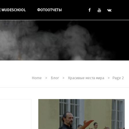
Е WUDESCHOOL
ФОТООТЧЕТЫ
Home
>
Блог
>
Красивые места мира
>
Page 2
В КЛУБЕ
ЕТЫ