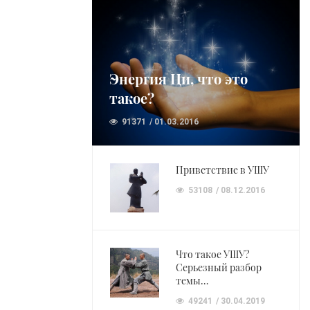
Энергия Ци, что это
такое?
91371
01.03.2016
Приветствие в УШУ
53108
08.12.2016
Что такое УШУ?
Серьезный разбор
темы…
49241
30.04.2019