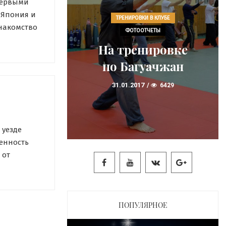
первыми
ия с
 Япония и
ТРЕНИРОВКИ В КЛУБЕ
Знакомство
ми,
ФОТООТЧЕТЫ
ние
На тренировке
ль садово-
 ушу со
по Багуачжан
00).
и. Он умел
ой
31.01.2017
6429
hool
7130
 уезде
енность
 от
 км;
я
ПОПУЛЯРНОЕ