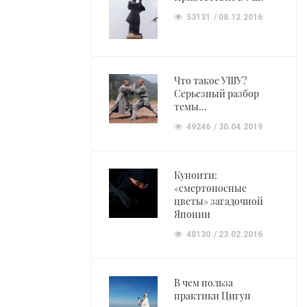
53131
08.12.2016
Что такое УШУ?
Серьезный разбор
темы…
49246
30.04.2019
Куноити:
«смертоносные
цветы» загадочной
Японии
48130
23.02.2016
В чем польза
практики Цигун