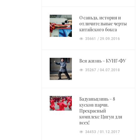
О саньда, история и
отличительные черты
китайского бокса
35661
29.09.2016
Вся жизнь – КУНГ-ФУ
35267
04.07.2018
Бадуаньцзинь – 8
кусков парчи.
Прекрасный
комплекс Цигун для
всех!
34453
01.12.2017