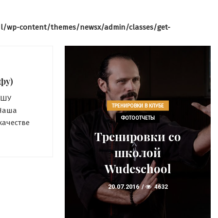
l/wp-content/themes/newsx/admin/classes/get-
фу)
УШУ
ТРЕНИРОВКИ В КЛУБЕ
 Наша
В КЛУБЕ
ФОТООТЧЕТЫ
качестве
ЕТЫ
Тренировки со
 участники
ировке
ледует
школой
ачжан
ционного
Wudeschool
ное
6433
20.07.2016
4632