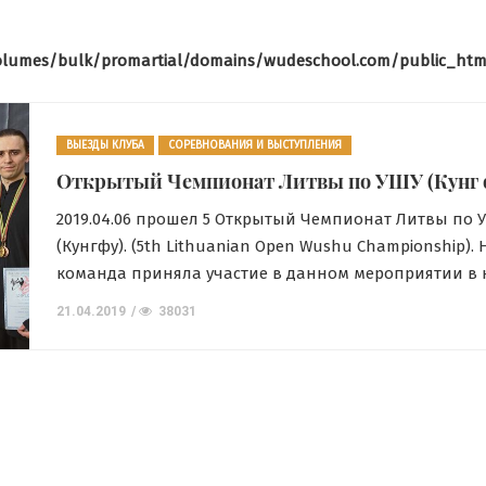
olumes/bulk/promartial/domains/wudeschool.com/public_htm
ВЫЕЗДЫ КЛУБА
СОРЕВНОВАНИЯ И ВЫСТУПЛЕНИЯ
Открытый Чемпионат Литвы по УШУ (Кунг 
ТРЕНИРОВКИ В КЛУБЕ
ФОТООТЧЕТЫ
2019.04.06 прошел 5 Открытый Чемпионат Литвы по 
Занятия с
(Кунгфу). (5th Lithuanian Open Wushu Championship).
ТРЕНИРОВКИ 
команда приняла участие в данном мероприятии в 
детьми,
ФОТООТЧ
как профессиональной судейской бригады, так и как
21.04.2019
38031
изучение
На трен
традиционного раздела по кунгфу среди взрослых. С
детского ушу со
по Багу
отметить, что на Чемпионатах Литвы уровень тради
ушу очень неплох. Как раз здесь находится достаточ
школой
31.01.2017
количество школ, […]
Wudeschool
20.07.2016
7133