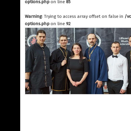
options.php
on line
85
21.04.2019
38031
Warning
: Trying to access array offset on false in
/v
options.php
on line
92
Г-
ТРЕНИРОВКИ В КЛУБЕ
ШУ.
ФОТООТЧЕТЫ
ра
Тренировки со
школой
The
Wudeschool
 о
20.07.2016
4632
УШУ