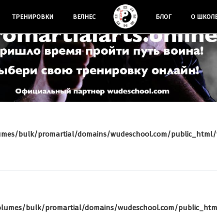
Искусство
ЗДОРОВЬЕ
быть
ТРЕНИРОВКИ
ВЕЛНЕС
БЛОГ
О ШКОЛ
И БОЕВЫЕ
собой,
познать
ИСКУССТВА
свои силу
и обрести
гармонию
в душе
ВЫЕЗДЫ КЛУБА
ФОТООТЧЕТЫ
umes/bulk/promartial/domains/wudeschool.com/public_html/
Здоровый
отдых с
Wudeschool
19.07.2016
5174
olumes/bulk/promartial/domains/wudeschool.com/public_htm