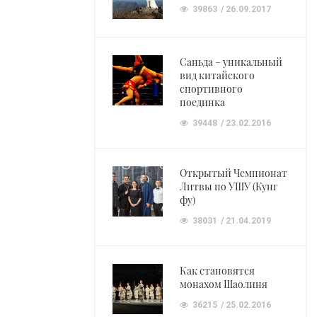
39863
26.09.2017
Саньда – уникальный
вид китайского
спортивного
поединка
39448
23.02.2016
Открытый Чемпионат
Литвы по УШУ (Кунг
фу)
38031
21.04.2019
Как становятся
монахом Шаолиня
36215
25.02.2016