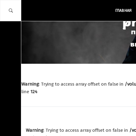
ГЛАВНАЯ
ВЫЕЗДЫ КЛУБА
СОРЕВНОВАНИЯ И
ВЫЕЗДЫ КЛУБА
ВЫСТУПЛЕНИЯ
ФОТООТЧЕТЫ
Warning
: Trying to access array offset on false in
/vol
Открытый
Поездки со
line
124
Чемпионат
школой
Литвы по
Wudeschool
УШУ (Кунг
фу)
19.07.2016
4936
Warning
: Trying to access array offset on false in
/v